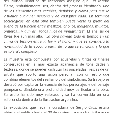
del Museo Histórico de Mercedes aseguró que
“el Martín
Fierro, probablemente sea, dentro del proceso identitario, uno
de los elementos más estables, definidos y claros para que lo
visualice cualquier persona y de cualquier edad. En términos
sociológicos, en esta obra también puede verse la grieta del
sueño de la función entre mestizos, criollos, indígenas, mulatos,
orilleros… y aun así, todos hijos de inmigrantes”.
El análisis de
Rivas fue aún más allá: “
La obra navega todo el tiempo en un
clima de tensión entre la ley y el honor y qué se considera la
normalidad de la época a partir de lo que se sanciona y lo que
se tolera”, completó.
La muestra está compuesta por acuarelas y tintas originales
conservadas en la más exacta apariencia de tonalidades y
texturas, donde se pueden disfrutar las pinceladas frescas de un
artista que aportó una visión personal, con un estilo que
combinó elementos del realismo y del simbolismo. Su trabajo se
destacó por capturar la esencia de los personajes y del paisaje
pampeano, dándole una profundidad muy particular a la obra.
Su estilo ha sido muy valorado y se ha convertido en una
referencia dentro de la ilustración argentina.
La exposición, que lleva la curaduría de Sergio Cruz, estará
abierta al público hasta el 30 de noviembre y podrá visitarse de