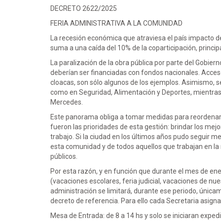
DECRETO 2622/2025
FERIA ADMINISTRATIVA A LA COMUNIDAD
La recesión económica que atraviesa el país impacto de
suma a una caída del 10% de la coparticipación, princi
La paralización de la obra pública por parte del Gobier
deberían ser financiadas con fondos nacionales. Acceso 
cloacas, son sólo algunos de los ejemplos. Asimismo, se
como en Seguridad, Alimentación y Deportes, mientra
Mercedes.
Este panorama obliga a tomar medidas para reordenar 
fueron las prioridades de esta gestión: brindar los mejo
trabajo. Si la ciudad en los últimos años pudo seguir
esta comunidad y de todos aquellos que trabajan en la 
públicos.
Por esta razón, y en función que durante el mes de ener
(vacaciones escolares, feria judicial, vacaciones de nu
administración se limitará, durante ese periodo, únicam
decreto de referencia. Para ello cada Secretaria asigna
Mesa de Entrada: de 8 a 14 hs y solo se iniciaran exped