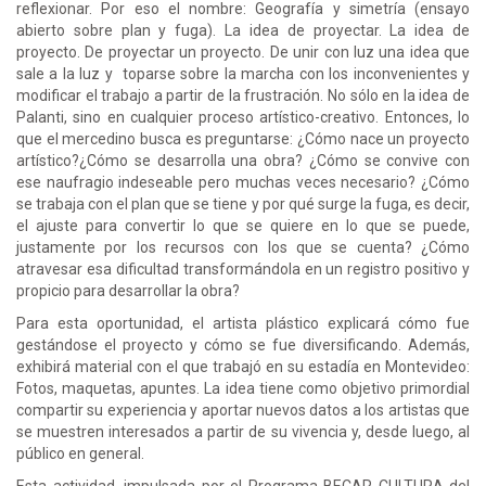
reflexionar. Por eso el nombre: Geografía y simetría (ensayo
abierto sobre plan y fuga). La idea de proyectar. La idea de
proyecto. De proyectar un proyecto. De unir con luz una idea que
sale a la luz y toparse sobre la marcha con los inconvenientes y
modificar el trabajo a partir de la frustración. No sólo en la idea de
Palanti, sino en cualquier proceso artístico-creativo. Entonces, lo
que el mercedino busca es preguntarse: ¿Cómo nace un proyecto
artístico?¿Cómo se desarrolla una obra? ¿Cómo se convive con
ese naufragio indeseable pero muchas veces necesario? ¿Cómo
se trabaja con el plan que se tiene y por qué surge la fuga, es decir,
el ajuste para convertir lo que se quiere en lo que se puede,
justamente por los recursos con los que se cuenta? ¿Cómo
atravesar esa dificultad transformándola en un registro positivo y
propicio para desarrollar la obra?
Para esta oportunidad, el artista plástico explicará cómo fue
gestándose el proyecto y cómo se fue diversificando. Además,
exhibirá material con el que trabajó en su estadía en Montevideo:
Fotos, maquetas, apuntes. La idea tiene como objetivo primordial
compartir su experiencia y aportar nuevos datos a los artistas que
se muestren interesados a partir de su vivencia y, desde luego, al
público en general.
Esta actividad, impulsada por el Programa BECAR CULTURA del