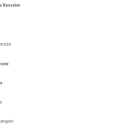
 Kesseler
chezze
cone
is
i
Mangoni