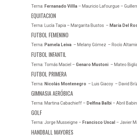
Terna:
Fernanado Villla
– Mauricio Lafourgue – Guille
EQUITACION
Terna: Lucía Tapia – Margarita Bustos –
María Del Ro
FUTBOL FEMENINO
Terna:
Pamela Leiva
– Melany Gómez – Rocío Altam
FUTBOL INFANTIL
Terna: Tomás Maciel –
Genaro Mustoni
– Mateo Bigli
FUTBOL PRIMERA
Terna:
Nicolás Montenegro
– Luis Giacoy – David Brí
GIMNASIA AERÓBICA
Terna: Martina Cabachieff –
Delfina Balbi
– Abril Babi
GOLF
Terna: Jorge Musseigne –
Francisco Uncal
– Javier M
HANDBALL MAYORES