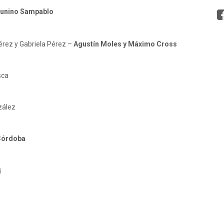
Zunino Sampablo
Pérez y Gabriela Pérez –
Agustín Moles y Máximo Cross
sca
zález
Córdoba
i