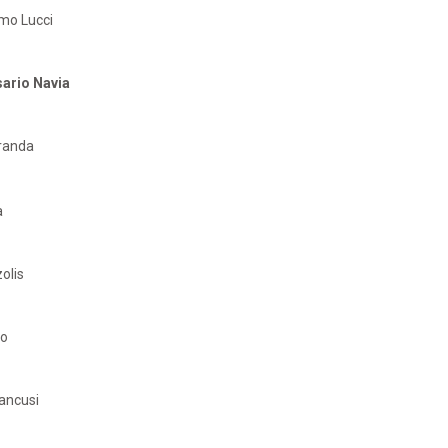
rmo Lucci
sario Navia
iranda
a
zolis
no
ancusi