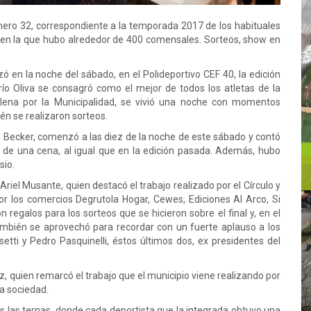
úmero 32, correspondiente a la temporada 2017 de los habituales
en la que hubo alrededor de 400 comensales. Sorteos, show en
zó en la noche del sábado, en el Polideportivo CEF 40, la edición
ío Oliva se consagró como el mejor de todos los atletas de la
ena por la Municipalidad, se vivió una noche con momentos
én se realizaron sorteos.
 Becker, comenzó a las diez de la noche de este sábado y contó
 de una cena, al igual que en la edición pasada. Además, hubo
sio.
 Ariel Musante, quien destacó el trabajo realizado por el Círculo y
or los comercios Degrutola Hogar, Cewes, Ediciones Al Arco, Si
 regalos para los sorteos que se hicieron sobre el final y, en el
 También se aprovechó para recordar con un fuerte aplauso a los
setti y Pedro Pasquinelli, éstos últimos dos, ex presidentes del
z, quien remarcó el trabajo que el municipio viene realizando por
la sociedad.
 las ternas, donde cada deportista que la integrada obtuvo una