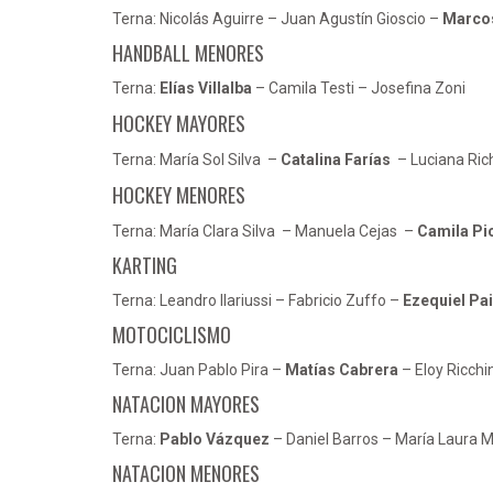
Terna: Nicolás Aguirre – Juan Agustín Gioscio –
Marcos
HANDBALL MENORES
Terna:
Elías Villalba
– Camila Testi – Josefina Zoni
HOCKEY MAYORES
Terna: María Sol Silva –
Catalina Farías
– Luciana Ri
HOCKEY MENORES
Terna: María Clara Silva – Manuela Cejas –
Camila Pi
KARTING
Terna: Leandro Ilariussi – Fabricio Zuffo –
Ezequiel Pa
MOTOCICLISMO
Terna: Juan Pablo Pira –
Matías Cabrera
– Eloy Ricchin
NATACION MAYORES
Terna:
Pablo Vázquez
– Daniel Barros – María Laura 
NATACION MENORES