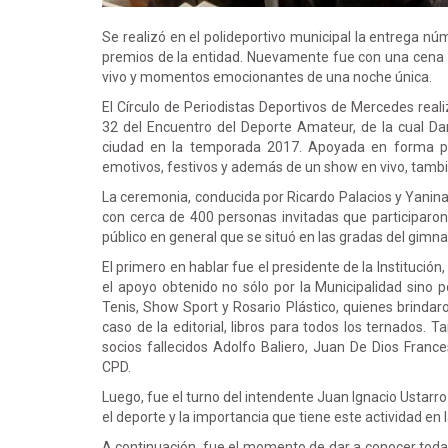
Se realizó en el polideportivo municipal la entrega n
premios de la entidad. Nuevamente fue con una cena 
vivo y momentos emocionantes de una noche única.
El Círculo de Periodistas Deportivos de Mercedes reali
32 del Encuentro del Deporte Amateur, de la cual Dar
ciudad en la temporada 2017. Apoyada en forma pl
emotivos, festivos y además de un show en vivo, tambi
La ceremonia, conducida por Ricardo Palacios y Yanina
con cerca de 400 personas invitadas que participaron
público en general que se situó en las gradas del gimna
El primero en hablar fue el presidente de la Institución,
el apoyo obtenido no sólo por la Municipalidad sino p
Tenis, Show Sport y Rosario Plástico, quienes brindaron
caso de la editorial, libros para todos los ternados.
socios fallecidos Adolfo Baliero, Juan De Dios France
CPD.
Luego, fue el turno del intendente Juan Ignacio Ustarro
el deporte y la importancia que tiene este actividad en 
A continuación, fue el momento de dar a conocer todas