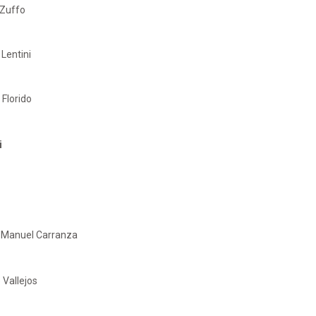
 Zuffo
 Lentini
 Florido
i
– Manuel Carranza
 Vallejos