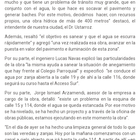
mucho y que tiene un problema de tránsito muy grande, que en
conjunto con el agua, lo que hace es socavar el pavimento y
generar baches. Por este motivo, decidimos hacer, con recursos
propios, una obra hídrica de más de 400 metros” destacó, el
intendente de nuestra ciudad, el Dr. Ustarroz.
Además, resaltó “el objetivo es sanear y que el agua se escurra
rápidamente” y agregó “una vez realizada esa obra, avanzar en la
puesta en valor del pavimento e iluminación de esta zona”.
Por su parte, el ingeniero Lucas Navas explicó las particularidades
de la obra “la misma ayuda a sanear la situación de anegamiento
que hay frente al Colegio Parroquial” y especificó “se conduce el
agua por zanja abierta a la calle 19 y de ahí a la calle 116, donde
seguirá su curso hasta el Acceso Sur”.
Por su parte, Jorge Ismael Arzamendi, asesor de la empresa a
cargo de la obra, detalló: “existe un problema en la esquina de
calle 15 y 114, donde el agua se queda estancada. Por ese motivo
se ha nivelado, se ha hecho un proyecto y a través de la oficina de
obras públicas, estamos ejecutando en este momento la obra”.
“En el día de ayer se ha hecho una limpieza general de todo lo que
son las veredas y zanjas. Hoy por la mañana comenzamos con un
canal a cielo abierto que irá hasta la calle 114. A partir de allí –en