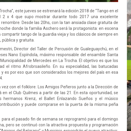
Trocha”, este jueves se estrenará la edición 2018 de “Tango en el
del 2 x 4 que supo mostrar durante todo 2017 una excelente
 renombre. Desde las 20hs, con la tan ansiada clase gratuita de
noche donde la familia Aschero será la protagonista: en escena
a compartir tango de la guardia vieja y los clásicos de siempre en
 pública y gratuita.
estri, Director del Taller de Percusión de Gualeguaychú, en el
eses Nano Espíndola, máximo responsable del ensamble Santa
a Municipalidad de Mercedes en La Trocha. El objetivo es que los
d el ritmo Afrobrsasileño. En su especialidad, las batucadas
o y es por eso que son considerados los mejores del país en esa
4.
 vez con el folklore. Los Amigos Peñeros junto a la Dirección de
á en el Club Quilmes a partir de las 21. En esta oportunidad, se
 Los hermanos Krenz, el Ballet Enlazando Sueños y el músico
ontribución y puede comprarse en la puerta de la misma peña
da para el pasado fin de semana se reprogramó para el domingo
cha, pero se continuó con la atractiva propuesta y programación
. “Amigos del Belgrano” y Municipio expondrán el nuevo atractivo: