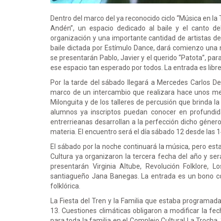
Dentro del marco del ya reconocido ciclo “Música en la 
Andén”, un espacio dedicado al baile y el canto 
organización y una importante cantidad de artistas de
baile dictada por Estímulo Dance, dará comienzo una 
se presentarán Pablo, Javier y el querido “Patota”, par
ese espacio tan esperado por todos. La entrada es libre,
Por la tarde del sábado llegará a Mercedes Carlos Dem
marco de un intercambio que realizara hace unos m
Milonguita y de los talleres de percusión que brinda l
alumnos ya inscriptos puedan conocer en profundida
entrerrieanas desarrollan a la perfección dicho géner
materia. El encuentro será el día sábado 12 desde las 1
El sábado por la noche continuará la música, pero esta
Cultura ya organizaron la tercera fecha del año y ser
presentarán Virginia Altube, Revolución Folklore,
santiagueño Jana Banegas. La entrada es un bono c
folklórica.
La Fiesta del Tren y la Familia que estaba programa
13. Cuestiones climáticas obligaron a modificar la fe
para toda la familia en el Complejo Cultural La Trocha