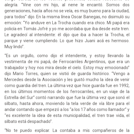
alegría. “Vine con mi hijo, al nene le encantó. Somos dos
generaciones, hacía años no se veía, es muy bueno para la ciudad,
para todos” dijo. En la misma línea Oscar Banegas, no disimuló su
emoción: “Yo anduve en La Trocha cuando era chico. Mi papá era
policía en Tomás Jofré y yo me acordaba que iba desde este tren.
Le agradecí al intendente: él dijo que iba a hacer la Trocha, el
parque y viene cumpliendo. Lo que hizo Juani acá es hermoso.
Muy lindo”.
“Es un orgullo, como dijo el intendente, y estoy llevando la
vestimenta de mi papá, de Ferrocarriles Argentinos, que era un
trabajador y hoy nos mira desde el cielo. Estoy muy emocionado”
dijo Mario Torres, quien se vistió de guarda histórico. “Vengo a
Mercedes desde la Asociación y les gustó mucho la idea de venir
como guardia del tren. La última vez que hice guarda fue en 1992,
en los últimos momentos de los ferrocarriles, en un viaje de la
Estrella del Sur” contó narrando que fue la última vez que sonó el
silbato, hasta ahora, moviendo la tela verde de vía libre para el
andar contando que empezó a los “a los 17 años como llamador” y
“es excelente la idea de esta municipalidad, el tren trae vida, el
silbato está despachado”.
“No te puedo explicar. La contaba a mis compañeros de la