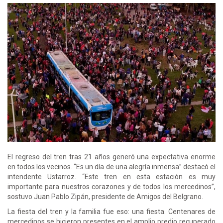
El regreso del tren tras 21 años generó una expectativa enorme
en todos los vecinos. “Es un día de una alegría inmensa” destacó el
intendente Ustarroz. “Este tren en esta estación es muy
importante para nuestros corazones y de todos los mercedinos”,
sostuvo Juan Pablo Zipán, presidente de Amigos del Belgrano.
La fiesta del tren y la familia fue eso: una fiesta. Centenares de
mercedinos se hicieron presentes en el amplio predio recuperado