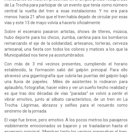
de La Trocha para participar de un evento que tenía como número
central la vuelta del tren a esas instalaciones. Y no era para
menos: hacía 21 años que el tren había dejado de circular por esas
vías y este 13 de mayo volvía a hacerlo oficialmente.
Sobre el escenario pasaron artistas, shows de títeres, música,
hubo deporte para los chicos, zumba, cantina para los bomberos
remarcando el eje de la solidaridad, artesanos, torteras, cerveza
artesanal, una fiesta con todos los colores y matices a los que la
Municipalidad nos tiene ya acostumbrados.
Con más de 3 mil vecinos presentes, cumpliendo el horario
establecido, la formación salió del galpón principal. Para ello
atravesó una gigantografía que cubría las puertas del galpón bajó
una lluvia de papeles. Miles de asistentes lo rodearon para
aplaudirlo, fotografiar, hacer video y ver un sueño hecho realidad y
es que tras dos décadas de vías “paradas” se volvió a sentir el
vibrar emotivo, junto al silbato característico, de un tren en La
Trocha. Lágrimas, abrazos y selfies para el recuerdo como
sinónimo de la jornada.
El viaje fue breve, pero emotivo. A los pocos metros los pasajeros
visiblemente emocionados se bajaron y se trasladaron hasta el
escenario principal. Mientras tanto los vecinos ingresaban al tren,