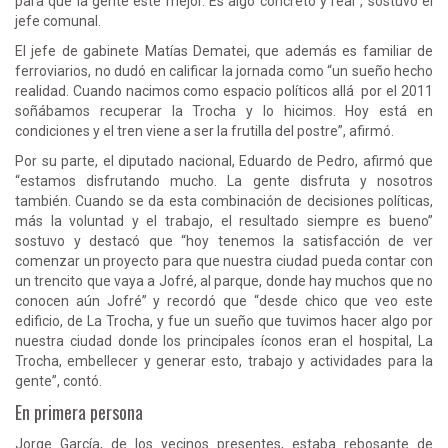
para que la gente esté mejor. Es algo concreto y real”, sostuvo el
jefe comunal.
El jefe de gabinete Matías Dematei, que además es familiar de
ferroviarios, no dudó en calificar la jornada como “un sueño hecho
realidad. Cuando nacimos como espacio políticos allá por el 2011
soñábamos recuperar la Trocha y lo hicimos. Hoy está en
condiciones y el tren viene a ser la frutilla del postre”, afirmó.
Por su parte, el diputado nacional, Eduardo de Pedro, afirmó que
“estamos disfrutando mucho. La gente disfruta y nosotros
también. Cuando se da esta combinación de decisiones políticas,
más la voluntad y el trabajo, el resultado siempre es bueno”
sostuvo y destacó que “hoy tenemos la satisfacción de ver
comenzar un proyecto para que nuestra ciudad pueda contar con
un trencito que vaya a Jofré, al parque, donde hay muchos que no
conocen aún Jofré” y recordó que “desde chico que veo este
edificio, de La Trocha, y fue un sueño que tuvimos hacer algo por
nuestra ciudad donde los principales íconos eran el hospital, La
Trocha, embellecer y generar esto, trabajo y actividades para la
gente”, contó.
En primera persona
Jorge García, de los vecinos presentes, estaba rebosante de