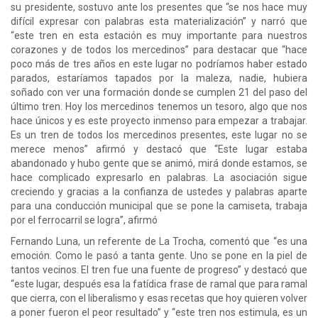
su presidente, sostuvo ante los presentes que “se nos hace muy
difícil expresar con palabras esta materialización” y narró que
“este tren en esta estación es muy importante para nuestros
corazones y de todos los mercedinos” para destacar que “hace
poco más de tres años en este lugar no podríamos haber estado
parados, estaríamos tapados por la maleza, nadie, hubiera
soñado con ver una formación donde se cumplen 21 del paso del
último tren. Hoy los mercedinos tenemos un tesoro, algo que nos
hace únicos y es este proyecto inmenso para empezar a trabajar.
Es un tren de todos los mercedinos presentes, este lugar no se
merece menos” afirmó y destacó que “Este lugar estaba
abandonado y hubo gente que se animó, mirá donde estamos, se
hace complicado expresarlo en palabras. La asociación sigue
creciendo y gracias a la confianza de ustedes y palabras aparte
para una conducción municipal que se pone la camiseta, trabaja
por el ferrocarril se logra”, afirmó
Fernando Luna, un referente de La Trocha, comentó que “es una
emoción. Como le pasó a tanta gente. Uno se pone en la piel de
tantos vecinos. El tren fue una fuente de progreso” y destacó que
“este lugar, después esa la fatídica frase de ramal que para ramal
que cierra, con el liberalismo y esas recetas que hoy quieren volver
a poner fueron el peor resultado” y “este tren nos estimula, es un