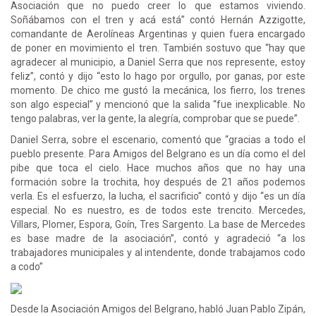
Asociación que no puedo creer lo que estamos viviendo.
Soñábamos con el tren y acá está” contó Hernán Azzigotte,
comandante de Aerolíneas Argentinas y quien fuera encargado
de poner en movimiento el tren. También sostuvo que “hay que
agradecer al municipio, a Daniel Serra que nos represente, estoy
feliz”, contó y dijo “esto lo hago por orgullo, por ganas, por este
momento. De chico me gustó la mecánica, los fierro, los trenes
son algo especial” y mencionó que la salida “fue inexplicable. No
tengo palabras, ver la gente, la alegría, comprobar que se puede”.
Daniel Serra, sobre el escenario, comentó que “gracias a todo el
pueblo presente. Para Amigos del Belgrano es un día como el del
pibe que toca el cielo. Hace muchos años que no hay una
formación sobre la trochita, hoy después de 21 años podemos
verla. Es el esfuerzo, la lucha, el sacrificio” contó y dijo “es un día
especial. No es nuestro, es de todos este trencito. Mercedes,
Villars, Plomer, Espora, Goín, Tres Sargento. La base de Mercedes
es base madre de la asociación”, contó y agradeció “a los
trabajadores municipales y al intendente, donde trabajamos codo
a codo”
Desde la Asociación Amigos del Belgrano, habló Juan Pablo Zipán,