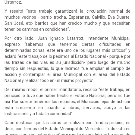
Ustarroz.
Y resaltó “este trabajo garantizará la circulación normal de
muchos vecinos –barrio trocha, Esperanza, Calvillo, Eva Duarte,
San José, etc- barrios que han crecido mucho y que necesitan
tener los caminos en condiciones”.
Por otro lado, Juan Ignacio Ustarroz, intendente Municipal,
expresó “sabemos que tenemos ciertas dificultades en
determinadas zonas, este era uno de los lugares más críticos” y
aclaró “este trabajo se lo pedimos al Estado Nacional - porque por
las trazas de las vías es su jurisdicción- pero luego de mucho
tiempo sin respuestas, lo que hicimos fue ampliar el campo de
acción y contemplar el área Municipal con el área del Estado
Nacional y realizar todo en un mismo proyecto”.
Del mismo modo, el primer mandatario, recalcó “este trabajo, en
principio lo tuvo que haber hecho el Estado Nacional, pero no fue
así. Por suerte tenemos los recursos, el Municipio lejos de achicar
está creciendo en cuanto a obras, servicios, apoyo a las
Instituciones y a toda la comunidad”.
Cabe destacar que las obras se realizan con fondos propios, es
decir, con fondos del Estado Municipal de Mercedes. Todo esto es
gracias a que en estos dos años y medio de gestión se ha saneado