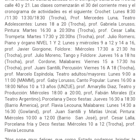
calle 40 y 21. Las clases comenzarán el 30 del corriente mes y el
cronograma de actividades es el siguiente: Crochet: Lunes 8:30
/11:30 13:30/18:30 (Trocha), Prof. Mercedes Luna; Teatro
Adolescentes: Lunes 18 a 20 (Trocha), prof. Gabriela Lorusso;
Pintura: Martes 16:30 a 20:30hs (Trocha), prof. Cesar Lalla;
Trompeta: Martes 17:30 y 20:30hs (Trocha), prof. Julio Romero;
Piano y órgano NIVEL 1 Y 2: Lunes y miércoles 9 a 12 y 14 a 16,
prof. Javier Giorgione; Folclore.: Miércoles 17:30 a 21:30 hs
(Trocha), prof. Julio Moreno; Tango y Folclore: Jueves 16 a 18 hs
(Trocha), prof. Cordone; Malabares: Viernes 15 a 17:30 hs
(Trocha), prof. Juani Santilli; Percusión: Viernes 16 A 18 (Trocha),
prof. Marcelo Espíndola; Teatro adultos/mayores: Lunes 9:00 a
11:00 (MAMM), prof. Gaby Lorusso; Canto Popular: Lunes 16:00 a
18:00 Niños 10 a 13 años (UNZUE), prof. Amaryllis Diaz; Teatro y
Producción: Miércoles 18.00 a 20:00, prof, Fabián Morales (Ex
Teatro Argentino); Porcelana y Deco fiestas: Jueves 16:30 a 18:30
(Barrio Ámerica), prof. Flavia Lecouna; Malabares: Lunes 14:30 a
16:30 (Gowland), prof. Juan Santilli y Matías Uncal; Pintura:
Miércoles 10:00 a 12:00 (Barrio San José), prof. Cesar Lalla;
Porcelana fría y Deco fiestas: Miércoles 10 a 12 (Trocha), prof.
Flavia Lecouna.
“Nos pone muy felices que como Estado podamos brindar la