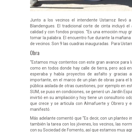
Junto a los vecinos el intendente Ustarroz llevó 
Blandengues. El tradicional corte de cinta incluyó e
calidad y con fondos propios. “Es una emoción muy gra
tomar la palabra. El encuentro fue durante la mañana
de vecinos. Son 9 las cuadras inauguradas. Para Ustarr
Obra
“Estamos muy contentos con este gran avance para la 
como en todos donde hay calle de tierra, pero acá en 
esperaba y había proyectos de asfalto y gracias a
importante, en el marco de un plan de obras para el 
pública aislada de otras cuestiones, por ejemplo en e
SUM, se puso en condiciones, se generó un Jardín Espa
invirtió en su ampliación y hoy tiene un consultorio o
que crece y se articula con Almafuerte y Obrero y es
manifestó.
Más adelante comentó que “Es decir, con un planteo inte
también la tarea con los jóvenes, los vecinos, las no
con su Sociedad de Fomento, así que estamos muy agra