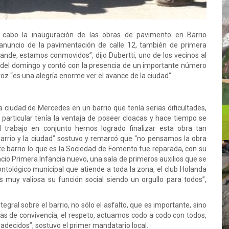
a cabo la inauguración de las obras de pavimento en Barrio
l anuncio de la pavimentación de calle 12, también de primera
nde, estamos conmovidos”, dijo Dubertti, uno de los vecinos al
 del domingo y contó con la presencia de un importante número
oz “es una alegría enorme ver el avance de la ciudad”.
ciudad de Mercedes en un barrio que tenía serias dificultades,
particular tenía la ventaja de poseer cloacas y hace tiempo se
l trabajo en conjunto hemos logrado finalizar esta obra tan
barrio y la ciudad” sostuvo y remarcó que “no pensamos la obra
ste barrio lo que es la Sociedad de Fomento fue reparada, con su
cio Primera Infancia nuevo, una sala de primeros auxilios que se
dontológico municipal que atiende a toda la zona, el club Holanda
 muy valiosa su función social siendo un orgullo para todos”,
gral sobre el barrio, no sólo el asfalto, que es importante, sino
rmas de convivencia, el respeto, actuamos codo a codo con todos,
decidos”; sostuvo el primer mandatario local.