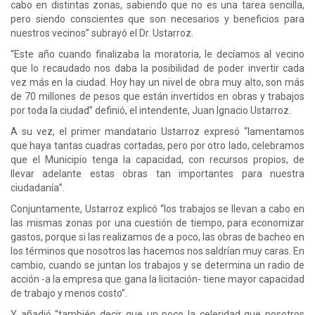
cabo en distintas zonas, sabiendo que no es una tarea sencilla,
pero siendo conscientes que son necesarios y beneficios para
nuestros vecinos” subrayó el Dr. Ustarroz.
“Este año cuando finalizaba la moratoria, le decíamos al vecino
que lo recaudado nos daba la posibilidad de poder invertir cada
vez más en la ciudad. Hoy hay un nivel de obra muy alto, son más
de 70 millones de pesos que están invertidos en obras y trabajos
por toda la ciudad” definió, el intendente, Juan Ignacio Ustarroz.
A su vez, el primer mandatario Ustarroz expresó “lamentamos
que haya tantas cuadras cortadas, pero por otro lado, celebramos
que el Municipio tenga la capacidad, con recursos propios, de
llevar adelante estas obras tan importantes para nuestra
ciudadanía”.
Conjuntamente, Ustarroz explicó “los trabajos se llevan a cabo en
las mismas zonas por una cuestión de tiempo, para economizar
gastos, porque si las realizamos de a poco, las obras de bacheo en
los términos que nosotros las hacemos nos saldrían muy caras. En
cambio, cuando se juntan los trabajos y se determina un radio de
acción -a la empresa que gana la licitación- tiene mayor capacidad
de trabajo y menos costo”.
Y añadió “también decir que un poco la celeridad que nosotros