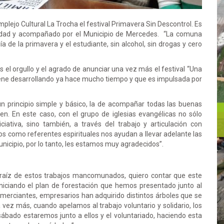
plejo Cultural La Trocha el festival Primavera Sin Descontrol. Es
ciudad y acompañado por el Municipio de Mercedes. “La comuna
a de la primavera y el estudiante, sin alcohol, sin drogas y cero
el orgullo y el agrado de anunciar una vez más el festival “Una
 viene desarrollando ya hace mucho tiempo y que es impulsada por
n principio simple y básico, la de acompañar todas las buenas
ten. En este caso, con el grupo de iglesias evangélicas no sólo
ativa, sino también, a través del trabajo y articulación con
os como referentes espirituales nos ayudan a llevar adelante las
icipio, por lo tanto, les estamos muy agradecidos”.
 raíz de estos trabajos mancomunados, quiero contar que este
iciando el plan de forestación que hemos presentado junto al
comerciantes, empresarios han adquirido distintos árboles que se
a vez más, cuando apelamos al trabajo voluntario y solidario, los
bado estaremos junto a ellos y el voluntariado, haciendo esta