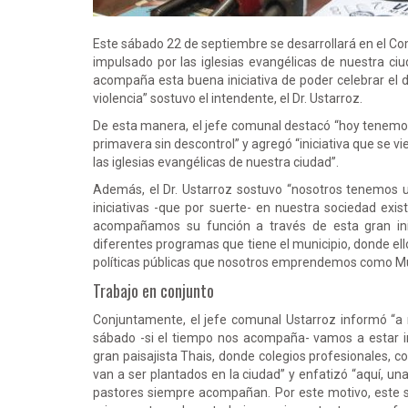
Este sábado 22 de septiembre se desarrollará en el Com
impulsado por las iglesias evangélicas de nuestra 
acompaña esta buena iniciativa de poder celebrar el dí
violencia” sostuvo el intendente, el Dr. Ustarroz.
De esta manera, el jefe comunal destacó “hoy tenemos 
primavera sin descontrol” y agregó “iniciativa que se
las iglesias evangélicas de nuestra ciudad”.
Además, el Dr. Ustarroz sostuvo “nosotros tenemos u
iniciativas -que por suerte- en nuestra sociedad exis
acompañamos su función a través de esta gran inici
diferentes programas que tiene el municipio, donde ell
políticas públicas que nosotros emprendemos como Mun
Trabajo en conjunto
Conjuntamente, el jefe comunal Ustarroz informó “a
sábado -si el tiempo nos acompaña- vamos a estar in
gran paisajista Thais, donde colegios profesionales, 
van a ser plantados en la ciudad” y enfatizó “aquí, un
pastores siempre acompañan. Por este motivo, este sá