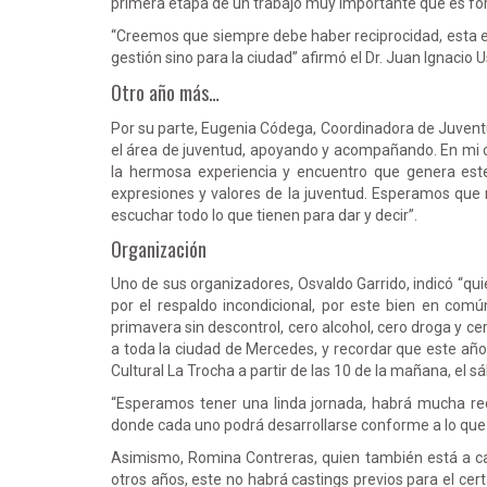
primera etapa de un trabajo muy importante que es fore
“Creemos que siempre debe haber reciprocidad, esta es l
gestión sino para la ciudad” afirmó el Dr. Juan Ignacio U
Otro año más…
Por su parte, Eugenia Códega, Coordinadora de Juvent
el área de juventud, apoyando y acompañando. En mi ca
la hermosa experiencia y encuentro que genera est
expresiones y valores de la juventud. Esperamos que 
escuchar todo lo que tienen para dar y decir”.
Organización
Uno de sus organizadores, Osvaldo Garrido, indicó “qui
por el respaldo incondicional, por este bien en com
primavera sin descontrol, cero alcohol, cero droga y ce
a toda la ciudad de Mercedes, y recordar que este año
Cultural La Trocha a partir de las 10 de la mañana, el 
“Esperamos tener una linda jornada, habrá mucha recr
donde cada uno podrá desarrollarse conforme a lo que 
Asimismo, Romina Contreras, quien también está a ca
otros años, este no habrá castings previos para el ce