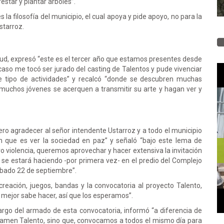
star y plantar árboles”.
a filosofía del municipio, el cual apoya y pide apoyo, no para la
starroz.
ud, expresó “este es el tercer año que estamos presentes desde
so me tocó ser jurado del casting de Talentos y pude vivenciar
e tipo de actividades” y recalcó “donde se descubren muchas
muchos jóvenes se acerquen a transmitir su arte y hagan ver y
ero agradecer al señor intendente Ustarroz y a todo el municipio
ún que es ver la sociedad en paz” y señaló “bajo este lema de
ro violencia, queremos aprovechar y hacer extensiva la invitación
 se estará haciendo -por primera vez- en el predio del Complejo
sábado 22 de septiembre”.
eación, juegos, bandas y la convocatoria al proyecto Talento,
mejor sabe hacer, así que los esperamos”.
rgo del armado de esta convocatoria, informó “a diferencia de
rtamen Talento, sino que, convocamos a todos el mismo día para