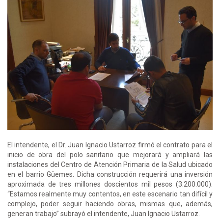
El intendente, el Dr. Juan Ignacio Ustarroz firmó el contrato para el
inicio de obra del polo sanitario que mejorará y ampliará las
instalaciones del Centro de Atención Primaria de la Salud ubicado
en el barrio Güemes. Dicha construcción requerirá una inversión
aproximada de tres millones doscientos mil pesos (3.200.000).
“Estamos realmente muy contentos, en este escenario tan difícil y
complejo, poder seguir haciendo obras, mismas que, además,
generan trabajo” subrayó el intendente, Juan Ignacio Ustarroz.