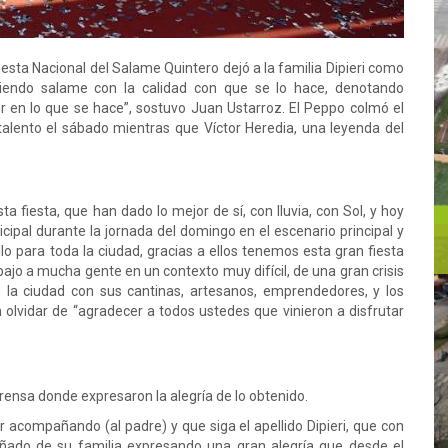
iesta Nacional del Salame Quintero dejó a la familia Dipieri como
ciendo salame con la calidad con que se lo hace, denotando
 en lo que se hace”, sostuvo Juan Ustarroz. El Peppo colmó el
 talento el sábado mientras que Víctor Heredia, una leyenda del
a fiesta, que han dado lo mejor de sí, con lluvia, con Sol, y hoy
cipal durante la jornada del domingo en el escenario principal y
 para toda la ciudad, gracias a ellos tenemos esta gran fiesta
bajo a mucha gente en un contexto muy difícil, de una gran crisis
la ciudad con sus cantinas, artesanos, emprendedores, y los
n olvidar de “agradecer a todos ustedes que vinieron a disfrutar
prensa donde expresaron la alegría de lo obtenido.
ir acompañando (al padre) y que siga el apellido Dipieri, que con
ado de su familia expresando una gran alegría que desde el