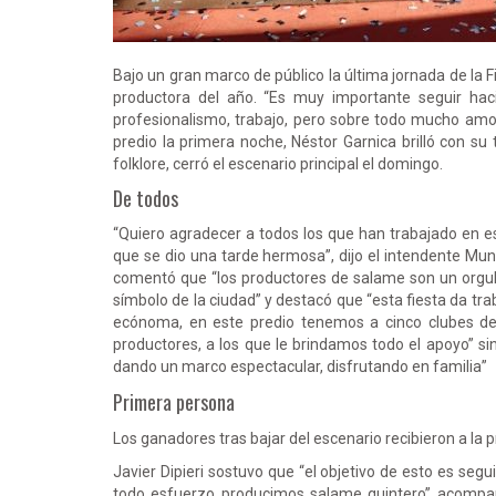
Bajo un gran marco de público la última jornada de la F
productora del año. “Es muy importante seguir ha
profesionalismo, trabajo, pero sobre todo mucho amor
predio la primera noche, Néstor Garnica brilló con su
folklore, cerró el escenario principal el domingo.
De todos
“Quiero agradecer a todos los que han trabajado en est
que se dio una tarde hermosa”, dijo el intendente Muni
comentó que “los productores de salame son un orgullo
símbolo de la ciudad” y destacó que “esta fiesta da tra
ecónoma, en este predio tenemos a cinco clubes de 
productores, a los que le brindamos todo el apoyo” si
dando un marco espectacular, disfrutando en familia”
Primera persona
Los ganadores tras bajar del escenario recibieron a la 
Javier Dipieri sostuvo que “el objetivo de esto es segu
todo esfuerzo producimos salame quintero” acompañ