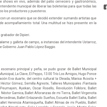
de shows en vivo, además del patio cervecero y gastronómico,
intendente municipal de liberar las boleterías para que todas las
io los productores y puesteros.
, con un escenario que se decidió extender sumando artistas que
de acompañamiento total. Una multitud se hizo presente en la
 grabador de Dipieri.
salame y galleta de campo, a instancias del intendente Ustarroz,
 de Gobierno Juan Pablo López Baggio.
 escenario principal y peña, se pudo gozar de Ballet Municipal
n Municipal, La Clave, El Peppo, 13.00 Trío Los Amigos, Hugo Ponce
ción Eva duarte, del centro cultural la Oleada, Marisa Acosta +
Héctor Gómez, Semilla Agreste, Talleres Municipales /Fantasía
Peumayen, Ayekan, Oscar Rosello, Revolución Folklore, Ballet
, Néstor Garnica, Ballet Añoranzas de mi Tierra, Ballet Virgencita
 Mercedinas, Ballet Enlazando Sueños, Escuela Ballet Salta, Ballet
Ballet Herencia Atamisqueña, Ballet Almas de mi Pueblo, Ballet