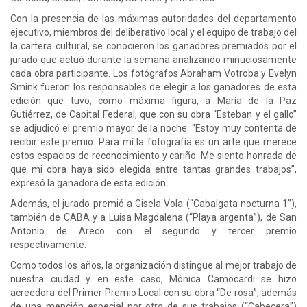
Con la presencia de las máximas autoridades del departamento
ejecutivo, miembros del deliberativo local y el equipo de trabajo del
la cartera cultural, se conocieron los ganadores premiados por el
jurado que actuó durante la semana analizando minuciosamente
cada obra participante. Los fotógrafos Abraham Votroba y Evelyn
Smink fueron los responsables de elegir a los ganadores de esta
edición que tuvo, como máxima figura, a María de la Paz
Gutiérrez, de Capital Federal, que con su obra “Esteban y el gallo”
se adjudicó el premio mayor de la noche. “Estoy muy contenta de
recibir este premio. Para mí la fotografía es un arte que merece
estos espacios de reconocimiento y cariño. Me siento honrada de
que mi obra haya sido elegida entre tantas grandes trabajos”,
expresó la ganadora de esta edición.
Además, el jurado premió a Gisela Vola (“Cabalgata nocturna 1”),
también de CABA y a Luisa Magdalena (“Playa argenta”), de San
Antonio de Areco con el segundo y tercer premio
respectivamente.
Como todos los años, la organización distingue al mejor trabajo de
nuestra ciudad y en este caso, Mónica Camocardi se hizo
acreedora del Primer Premio Local con su obra “De rosa”, además
de una mención especial por otro de sus trabajos (“Cabecera”)