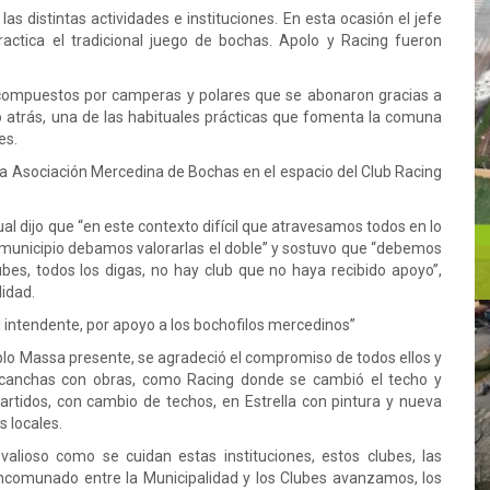
s distintas actividades e instituciones. En esta ocasión el jefe
actica el tradicional juego de bochas. Apolo y Racing fueron
 compuestos por camperas y polares que se abonaron gracias a
o atrás, una de las habituales prácticas que fomenta la comuna
es.
 la Asociación Mercedina de Bochas en el espacio del Club Racing
ual dijo que “en este contexto difícil que atravesamos todos en lo
 municipio debamos valorarlas el doble” y sostuvo que “debemos
ubes, todos los digas, no hay club que no haya recibido apoyo”,
idad.
 intendente, por apoyo a los bochofilos mercedinos”
blo Massa presente, se agradeció el compromiso de todos ellos y
 canchas con obras, como Racing donde se cambió el techo y
tidos, con cambio de techos, en Estrella con pintura y nueva
s locales.
alioso como se cuidan estas instituciones, estos clubes, las
ncomunado entre la Municipalidad y los Clubes avanzamos, los