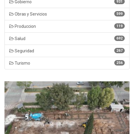
Gobierno
931
Obras y Servicios
599
Produccion
119
Salud
692
Seguridad
267
Turismo
256