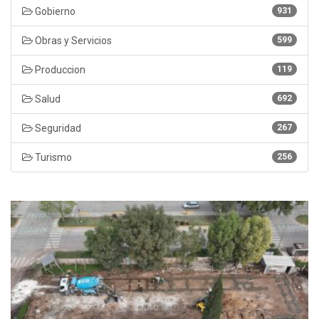
Gobierno
931
Obras y Servicios
599
Produccion
119
Salud
692
Seguridad
267
Turismo
256