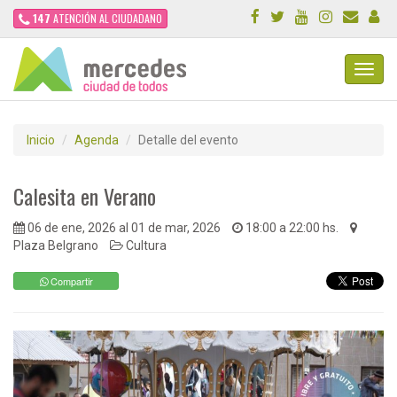
147
ATENCIÓN AL CIUDADANO
Toggl
Navig
Inicio
Agenda
Detalle del evento
Calesita en Verano
06 de ene, 2026 al 01 de mar, 2026
18:00 a 22:00 hs.
Plaza Belgrano
Cultura
Compartir