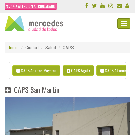
147
ATENCIÓN AL CIUDADANO
Toggl
Navig
Inicio
Ciudad
Salud
CAPS
CAPS Adultos Mayores
CAPS Agote
CAPS Altamira
CAPS San Martín