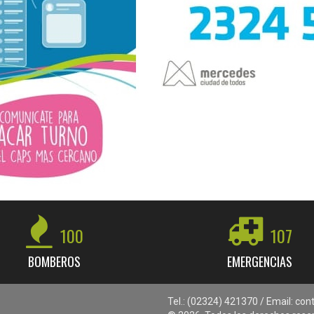
100
107
BOMBEROS
EMERGENCIAS
Tel.: (02324) 421370 / Email: c