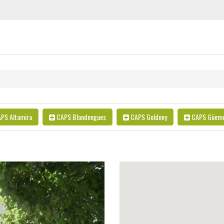
PS Altamira
CAPS Blandengues
CAPS Goldney
CAPS Güem