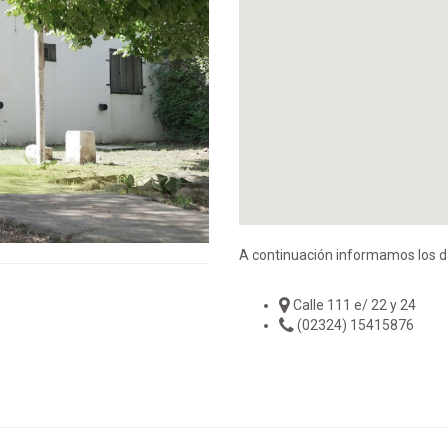
A continuación informamos los d
Calle 111 e/ 22 y 24
(02324) 15415876