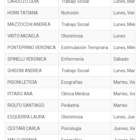
CARDOZO LIDIA
Trabajo Social
Lunes, Martes
HORN TATIANA
Nutrición
Lunes, Viern
MAZZOCCHI ANDREA
Trabajo Social
Lunes, Miérc
VIRTO MICAELA
Obstetricia
Lunes
PONTEPRINO VERONICA
Estimulación Temprana
Lunes, Miérco
SPINELLI VERONICA
Enfermería
Sábado
GHISONI ANDREA
Trabajo Social
Lunes, Martes
PISONI LETICIA
Ecografías
Martes, Vier
PITARO ANA
Clínica Médica
Martes, Vier
RIOLFO SANTIAGO
Pediatría
Martes
ESQUERRA LAURA
Obstetricia
Lunes, Jueve
CESTARI CARLA
Psicología
Jueves, Vier