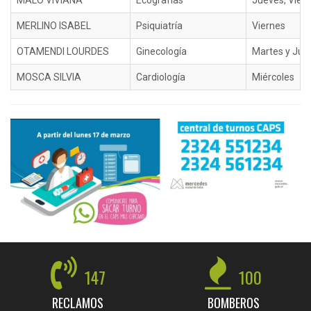
MALO VIVIANA
Ecografías
Jueves, Vier
MERLINO ISABEL
Psiquiatría
Viernes
OTAMENDI LOURDES
Ginecología
Martes y Jue
MOSCA SILVIA
Cardiología
Miércoles
147
100
RECLAMOS
BOMBEROS