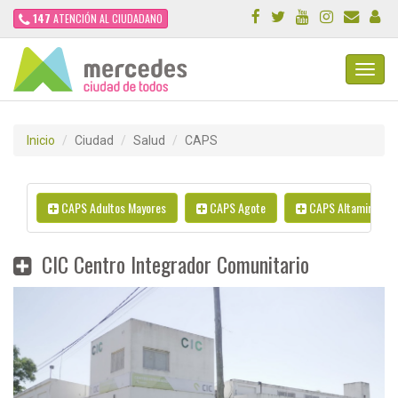
147
ATENCIÓN AL CIUDADANO
Toggl
Navig
Inicio
Ciudad
Salud
CAPS
CAPS Adultos Mayores
CAPS Agote
CAPS Altamira
CIC Centro Integrador Comunitario