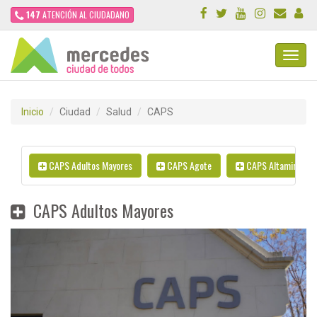
147
ATENCIÓN AL CIUDADANO
Toggl
Navig
Inicio
Ciudad
Salud
CAPS
CAPS Adultos Mayores
CAPS Agote
CAPS Altamira
CAPS Adultos Mayores