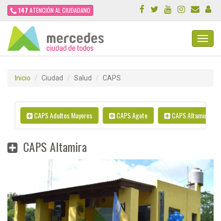
147
ATENCIÓN AL CIUDADANO
Toggl
Navig
Inicio
Ciudad
Salud
CAPS
CAPS Adultos Mayores
CAPS Agote
CAPS Altamira
CAPS Altamira